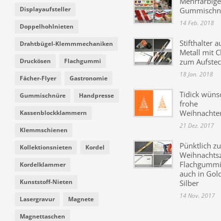
Mehrfarbige
Displayaufsteller
Gummischn
14 Feb. 2018
Doppelhohlnieten
Stifthalter a
Drahtbügel-Klemmmechaniken
Metall mit C
Druckösen
Flachgummi
zum Aufste
18 Jan. 2018
Fächer-Flyer
Gastronomie
Tidick wüns
Gummischnüre
Handpresse
frohe
Weihnachte
Kassenblockklammern
21 Dez. 2017
Klemmschienen
Pünktlich zu
Kollektionsnieten
Kordel
Weihnachtsz
Flachgummi 
Kordelklammer
auch in Gol
Kunststoff-Nieten
Silber
14 Nov. 2017
Lasergravur
Magnete
Magnettaschen