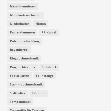
Maschinennieten
Menükartenschienen
Niederhalter
Nieten
Papierklammern
PP-Kordel
Pulverbeschichtung
Reyonkordel
Ringbuchmechanik
Ringbuchtechnik
Siebdruck
Speisekarten
Splintzange
Stammbuchmechanik
Stifthalter
T-Splinte
Tampondruck
Tragegriffe für Taschen