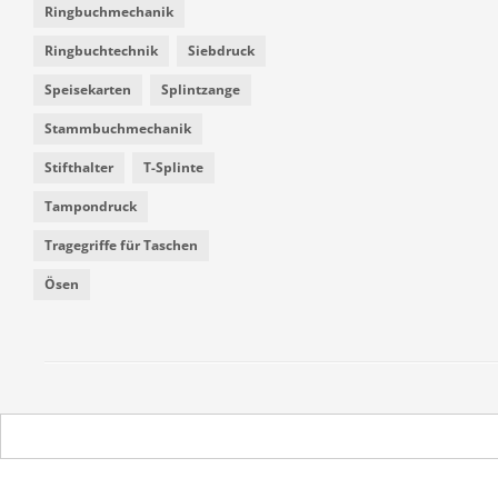
Ringbuchmechanik
Ringbuchtechnik
Siebdruck
Speisekarten
Splintzange
Stammbuchmechanik
Stifthalter
T-Splinte
Tampondruck
Tragegriffe für Taschen
Ösen