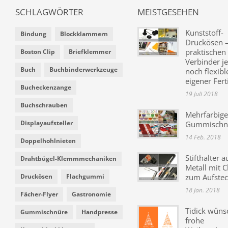
SCHLAGWÖRTER
MEISTGESEHEN
Kunststoff-
Bindung
Blockklammern
Druckösen –
praktischen
Boston Clip
Briefklemmer
Verbinder je
Buch
Buchbinderwerkzeuge
noch flexibl
eigener Fer
Bucheckenzange
19 Juli 2018
Buchschrauben
Mehrfarbige
Displayaufsteller
Gummischn
14 Feb. 2018
Doppelhohlnieten
Stifthalter a
Drahtbügel-Klemmmechaniken
Metall mit C
Druckösen
Flachgummi
zum Aufste
18 Jan. 2018
Fächer-Flyer
Gastronomie
Tidick wüns
Gummischnüre
Handpresse
frohe