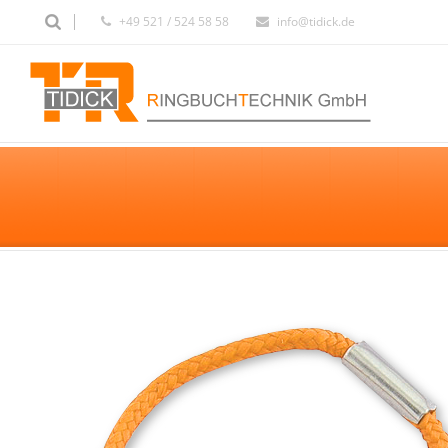
+49 521 / 524 58 58
info@tidick.de