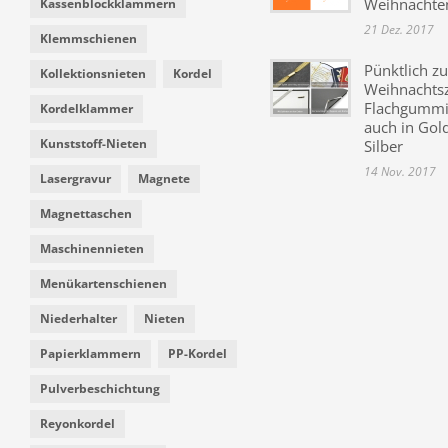
Weihnachte
Kassenblockklammern
21 Dez. 2017
Klemmschienen
Pünktlich zu
Kollektionsnieten
Kordel
Weihnachtsz
Flachgummi 
Kordelklammer
auch in Gol
Kunststoff-Nieten
Silber
14 Nov. 2017
Lasergravur
Magnete
Magnettaschen
Maschinennieten
Menükartenschienen
Niederhalter
Nieten
Papierklammern
PP-Kordel
Pulverbeschichtung
Reyonkordel