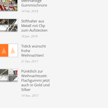
Mehrfarbige
Gummischnüre
14 Feb. 2018
Stifthalter aus
Metall mit Clip
zum Aufstecken
18 Jan. 2018
Tidick wünscht
frohe
Weihnachten!
21 Dez. 2017
Pünktlich zur
Weihnachtszeit:
Flachgummi jetzt
auch in Gold und
Silber
14 Nov. 2017