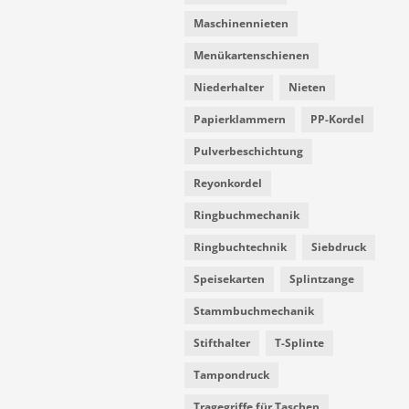
Maschinennieten
Menükartenschienen
Niederhalter
Nieten
Papierklammern
PP-Kordel
Pulverbeschichtung
Reyonkordel
Ringbuchmechanik
Ringbuchtechnik
Siebdruck
Speisekarten
Splintzange
Stammbuchmechanik
Stifthalter
T-Splinte
Tampondruck
Tragegriffe für Taschen