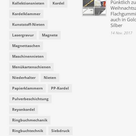
Pünktlich zu
Kollektionsnieten
Kordel
Weihnachtsz
Flachgummi 
Kordelklammer
auch in Gol
Kunststoff-Nieten
Silber
14 Nov. 2017
Lasergravur
Magnete
Magnettaschen
Maschinennieten
Menükartenschienen
Niederhalter
Nieten
Papierklammern
PP-Kordel
Pulverbeschichtung
Reyonkordel
Ringbuchmechanik
Ringbuchtechnik
Siebdruck