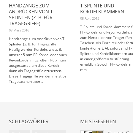
HANDZANGE ZUM
T-SPLINTE UND
ANDRÜCKEN VON T-
KORDELKLAMMERN
SPLINTEN (Z. B. FÜR
08 Apr. 2015
TRAGEGRIFFE)
T-Splinte und Kordelklammern f
08 März 2016
PP-Kordeln und Reyonkordeln, z.
zum Herstellen von Trageriffen 
Handzange zum Andrücken von T-
Taschen. Als Einzelteil oder fert
Splinten (z. B. für Tragegriffe)
konfektioniert. Ab sofort sind T-
Häufig werden Kordeln, wie z. B.
Splinte und Kordelklammern au
unserer 5 mm PP-Kordel oder auch
in einer größeren Ausführung
Reyonkordel mit großen T-Splinten
erhältlich. Sowohl PP-Kordeln mi
ausgestattet, um diese Kordeln
mm...
dann als Tragegriff einzusetzen.
Diese Tragegriffe werden meist bei
Tragetaschen aber...
SCHLAGWÖRTER
MEISTGESEHEN