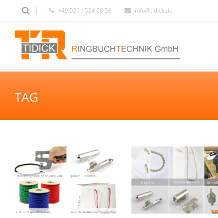
+49 521 / 524 58 58
info@tidick.de
TAG