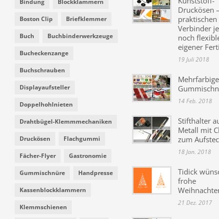
Kunststoff-
Bindung
Blockklammern
Druckösen –
praktischen
Boston Clip
Briefklemmer
Verbinder je
Buch
Buchbinderwerkzeuge
noch flexibl
eigener Fer
Bucheckenzange
19 Juli 2018
Buchschrauben
Mehrfarbige
Displayaufsteller
Gummischn
14 Feb. 2018
Doppelhohlnieten
Stifthalter a
Drahtbügel-Klemmmechaniken
Metall mit C
Druckösen
Flachgummi
zum Aufste
18 Jan. 2018
Fächer-Flyer
Gastronomie
Tidick wüns
Gummischnüre
Handpresse
frohe
Weihnachte
Kassenblockklammern
21 Dez. 2017
Klemmschienen