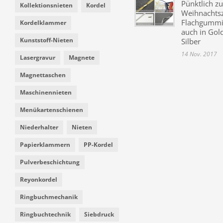
Pünktlich zu
Kollektionsnieten
Kordel
Weihnachtsz
Flachgummi 
Kordelklammer
auch in Gol
Kunststoff-Nieten
Silber
14 Nov. 2017
Lasergravur
Magnete
Magnettaschen
Maschinennieten
Menükartenschienen
Niederhalter
Nieten
Papierklammern
PP-Kordel
Pulverbeschichtung
Reyonkordel
Ringbuchmechanik
Ringbuchtechnik
Siebdruck