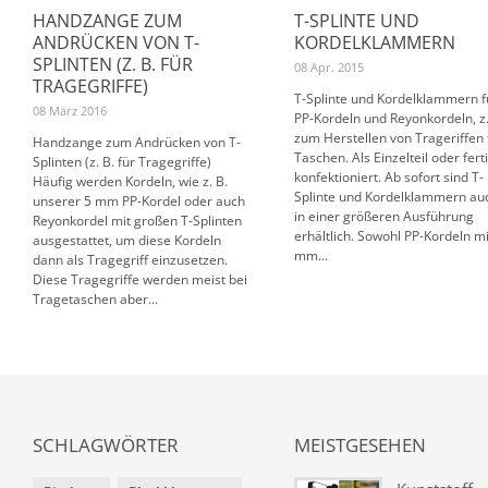
HANDZANGE ZUM
T-SPLINTE UND
ANDRÜCKEN VON T-
KORDELKLAMMERN
SPLINTEN (Z. B. FÜR
08 Apr. 2015
TRAGEGRIFFE)
T-Splinte und Kordelklammern f
08 März 2016
PP-Kordeln und Reyonkordeln, z.
zum Herstellen von Trageriffen 
Handzange zum Andrücken von T-
Taschen. Als Einzelteil oder fert
Splinten (z. B. für Tragegriffe)
konfektioniert. Ab sofort sind T-
Häufig werden Kordeln, wie z. B.
Splinte und Kordelklammern au
unserer 5 mm PP-Kordel oder auch
in einer größeren Ausführung
Reyonkordel mit großen T-Splinten
erhältlich. Sowohl PP-Kordeln mi
ausgestattet, um diese Kordeln
mm...
dann als Tragegriff einzusetzen.
Diese Tragegriffe werden meist bei
Tragetaschen aber...
SCHLAGWÖRTER
MEISTGESEHEN