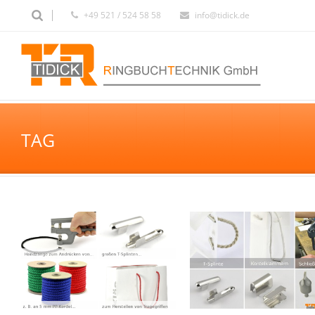
+49 521 / 524 58 58
info@tidick.de
TAG