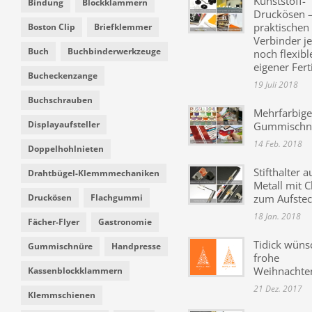
Kunststoff-
Bindung
Blockklammern
Druckösen –
praktischen
Boston Clip
Briefklemmer
Verbinder je
Buch
Buchbinderwerkzeuge
noch flexibl
eigener Fer
Bucheckenzange
19 Juli 2018
Buchschrauben
Mehrfarbige
Displayaufsteller
Gummischn
14 Feb. 2018
Doppelhohlnieten
Stifthalter a
Drahtbügel-Klemmmechaniken
Metall mit C
Druckösen
Flachgummi
zum Aufste
18 Jan. 2018
Fächer-Flyer
Gastronomie
Tidick wüns
Gummischnüre
Handpresse
frohe
Weihnachte
Kassenblockklammern
21 Dez. 2017
Klemmschienen