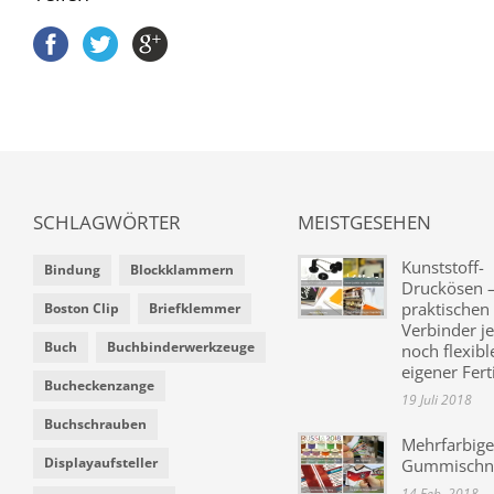
SCHLAGWÖRTER
MEISTGESEHEN
Kunststoff-
Bindung
Blockklammern
Druckösen –
praktischen
Boston Clip
Briefklemmer
Verbinder je
Buch
Buchbinderwerkzeuge
noch flexibl
eigener Fer
Bucheckenzange
19 Juli 2018
Buchschrauben
Mehrfarbige
Displayaufsteller
Gummischn
14 Feb. 2018