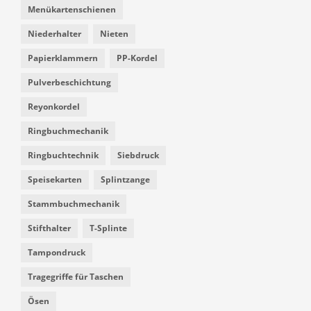
Menükartenschienen
Niederhalter
Nieten
Papierklammern
PP-Kordel
Pulverbeschichtung
Reyonkordel
Ringbuchmechanik
Ringbuchtechnik
Siebdruck
Speisekarten
Splintzange
Stammbuchmechanik
Stifthalter
T-Splinte
Tampondruck
Tragegriffe für Taschen
Ösen