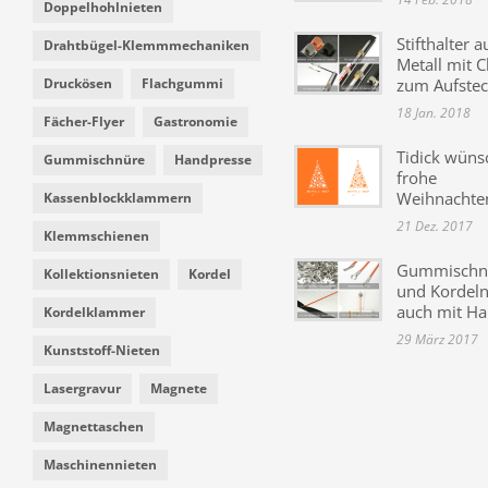
Doppelhohlnieten
Stifthalter a
Drahtbügel-Klemmmechaniken
Metall mit C
Druckösen
Flachgummi
zum Aufste
18 Jan. 2018
Fächer-Flyer
Gastronomie
Tidick wüns
Gummischnüre
Handpresse
frohe
Weihnachte
Kassenblockklammern
21 Dez. 2017
Klemmschienen
Gummischn
Kollektionsnieten
Kordel
und Kordeln 
auch mit H
Kordelklammer
29 März 2017
Kunststoff-Nieten
Lasergravur
Magnete
Magnettaschen
Maschinennieten