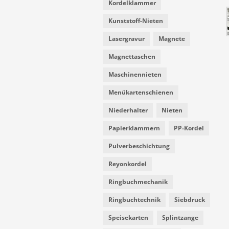
Kordelklammer
Kunststoff-Nieten
Lasergravur
Magnete
Magnettaschen
Maschinennieten
Menükartenschienen
Niederhalter
Nieten
Papierklammern
PP-Kordel
Pulverbeschichtung
Reyonkordel
Ringbuchmechanik
Ringbuchtechnik
Siebdruck
Speisekarten
Splintzange