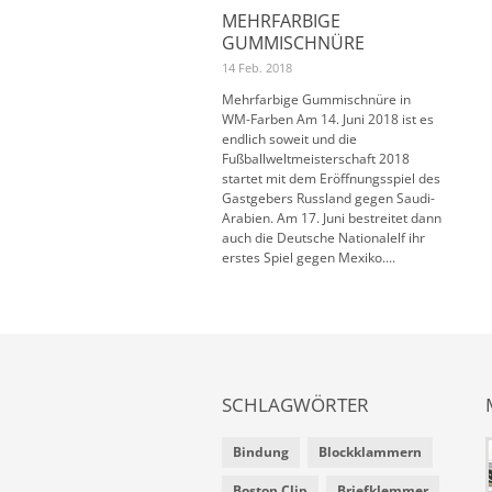
MEHRFARBIGE
GUMMISCHNÜRE
14 Feb. 2018
Mehrfarbige Gummischnüre in
WM-Farben Am 14. Juni 2018 ist es
endlich soweit und die
Fußballweltmeisterschaft 2018
startet mit dem Eröffnungsspiel des
Gastgebers Russland gegen Saudi-
Arabien. Am 17. Juni bestreitet dann
auch die Deutsche Nationalelf ihr
erstes Spiel gegen Mexiko....
SCHLAGWÖRTER
Bindung
Blockklammern
Boston Clip
Briefklemmer