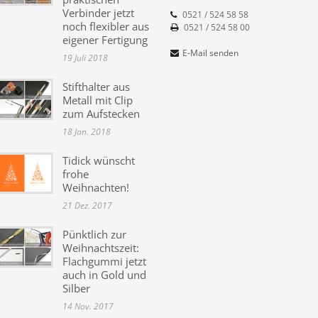
Verbinder jetzt
0521 / 524 58 58
noch flexibler aus
0521 / 524 58 00
eigener Fertigung
E-Mail senden
19 Juli 2018
Stifthalter aus
Metall mit Clip
zum Aufstecken
18 Jan. 2018
Tidick wünscht
frohe
Weihnachten!
21 Dez. 2017
Pünktlich zur
Weihnachtszeit:
Flachgummi jetzt
auch in Gold und
Silber
14 Nov. 2017