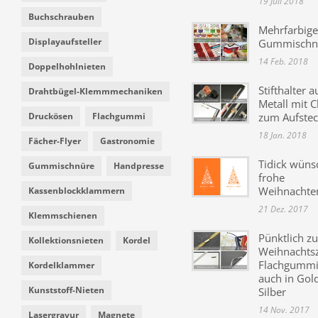
19 Juli 2018
Buchschrauben
Mehrfarbige
Displayaufsteller
Gummischn
14 Feb. 2018
Doppelhohlnieten
Stifthalter a
Drahtbügel-Klemmmechaniken
Metall mit C
Druckösen
Flachgummi
zum Aufste
18 Jan. 2018
Fächer-Flyer
Gastronomie
Tidick wüns
Gummischnüre
Handpresse
frohe
Weihnachte
Kassenblockklammern
21 Dez. 2017
Klemmschienen
Pünktlich zu
Kollektionsnieten
Kordel
Weihnachtsz
Flachgummi 
Kordelklammer
auch in Gol
Kunststoff-Nieten
Silber
14 Nov. 2017
Lasergravur
Magnete