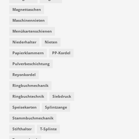
Magnettaschen
Maschinennieten
Menükartenschienen
Niederhalter
Nieten
Papierklammern
PP-Kordel
Pulverbeschichtung
Reyonkordel
Ringbuchmechanik
Ringbuchtechnik
Siebdruck
Speisekarten
Splintzange
Stammbuchmechanik
Stifthalter
T-Splinte