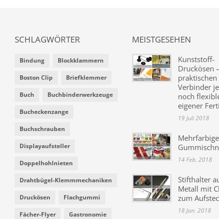
SCHLAGWÖRTER
MEISTGESEHEN
Kunststoff-
Bindung
Blockklammern
Druckösen –
praktischen
Boston Clip
Briefklemmer
Verbinder je
Buch
Buchbinderwerkzeuge
noch flexibl
eigener Fer
Bucheckenzange
19 Juli 2018
Buchschrauben
Mehrfarbige
Displayaufsteller
Gummischn
14 Feb. 2018
Doppelhohlnieten
Stifthalter a
Drahtbügel-Klemmmechaniken
Metall mit C
Druckösen
Flachgummi
zum Aufste
18 Jan. 2018
Fächer-Flyer
Gastronomie