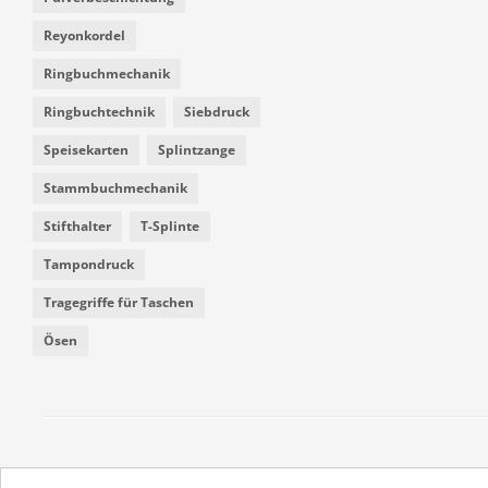
Reyonkordel
Ringbuchmechanik
Ringbuchtechnik
Siebdruck
Speisekarten
Splintzange
Stammbuchmechanik
Stifthalter
T-Splinte
Tampondruck
Tragegriffe für Taschen
Ösen