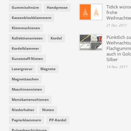
Tidick wüns
Gummischnüre
Handpresse
frohe
Weihnachte
Kassenblockklammern
21 Dez. 2017
Klemmschienen
Pünktlich zu
Kollektionsnieten
Kordel
Weihnachtsz
Flachgummi 
Kordelklammer
auch in Gol
Kunststoff-Nieten
Silber
14 Nov. 2017
Lasergravur
Magnete
Magnettaschen
Maschinennieten
Menükartenschienen
Niederhalter
Nieten
Papierklammern
PP-Kordel
Pulverbeschichtung