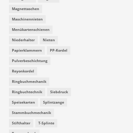
Magnettaschen
Maschinennieten
Menükartenschienen
Niederhalter
Nieten
Papierklammern
PP-Kordel
Pulverbeschichtung
Reyonkordel
Ringbuchmechanik
Ringbuchtechnik
Siebdruck
Speisekarten
Splintzange
Stammbuchmechanik
Stifthalter
T-Splinte