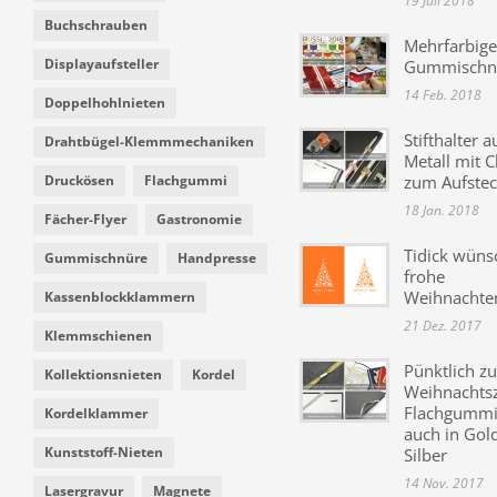
19 Juli 2018
Buchschrauben
Mehrfarbige
Displayaufsteller
Gummischn
14 Feb. 2018
Doppelhohlnieten
Stifthalter a
Drahtbügel-Klemmmechaniken
Metall mit C
Druckösen
Flachgummi
zum Aufste
18 Jan. 2018
Fächer-Flyer
Gastronomie
Tidick wüns
Gummischnüre
Handpresse
frohe
Weihnachte
Kassenblockklammern
21 Dez. 2017
Klemmschienen
Pünktlich zu
Kollektionsnieten
Kordel
Weihnachtsz
Flachgummi 
Kordelklammer
auch in Gol
Kunststoff-Nieten
Silber
14 Nov. 2017
Lasergravur
Magnete