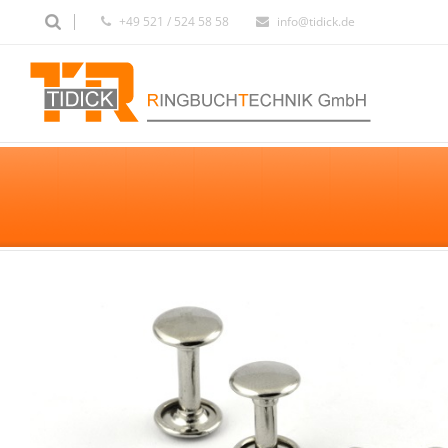
+49 521 / 524 58 58
info@tidick.de