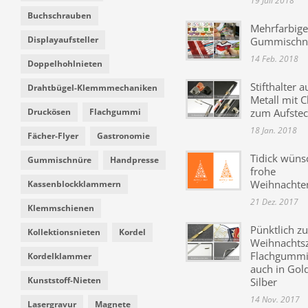
19 Juli 2018
Buchschrauben
Mehrfarbige
Displayaufsteller
Gummischn
14 Feb. 2018
Doppelhohlnieten
Stifthalter a
Drahtbügel-Klemmmechaniken
Metall mit C
Druckösen
Flachgummi
zum Aufste
18 Jan. 2018
Fächer-Flyer
Gastronomie
Tidick wüns
Gummischnüre
Handpresse
frohe
Weihnachte
Kassenblockklammern
21 Dez. 2017
Klemmschienen
Pünktlich zu
Kollektionsnieten
Kordel
Weihnachtsz
Flachgummi 
Kordelklammer
auch in Gol
Kunststoff-Nieten
Silber
14 Nov. 2017
Lasergravur
Magnete