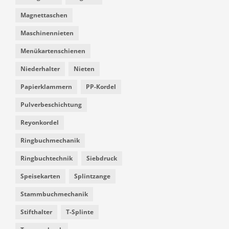
Magnettaschen
Maschinennieten
Menükartenschienen
Niederhalter
Nieten
Papierklammern
PP-Kordel
Pulverbeschichtung
Reyonkordel
Ringbuchmechanik
Ringbuchtechnik
Siebdruck
Speisekarten
Splintzange
Stammbuchmechanik
Stifthalter
T-Splinte