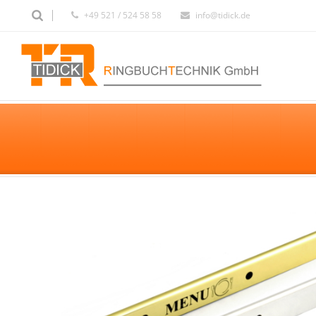
+49 521 / 524 58 58
info@tidick.de