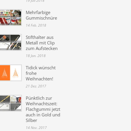
19 Juli 2018
Mehrfarbige
Gummischnüre
14 Feb. 2018
Stifthalter aus
Metall mit Clip
zum Aufstecken
18 Jan. 2018
Tidick wünscht
frohe
Weihnachten!
21 Dez. 2017
Pünktlich zur
Weihnachtszeit:
Flachgummi jetzt
auch in Gold und
Silber
14 Nov. 2017