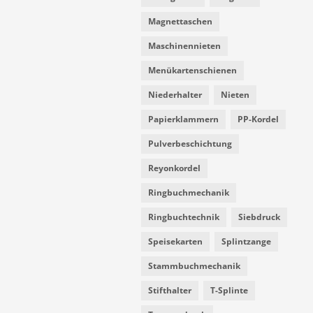
Magnettaschen
Maschinennieten
Menükartenschienen
Niederhalter
Nieten
Papierklammern
PP-Kordel
Pulverbeschichtung
Reyonkordel
Ringbuchmechanik
Ringbuchtechnik
Siebdruck
Speisekarten
Splintzange
Stammbuchmechanik
Stifthalter
T-Splinte