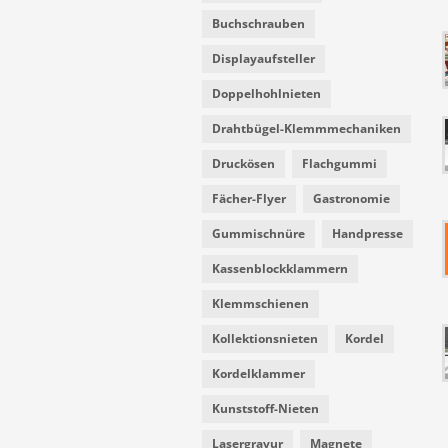
Buchschrauben
Displayaufsteller
Doppelhohlnieten
Drahtbügel-Klemmmechaniken
Druckösen
Flachgummi
Fächer-Flyer
Gastronomie
Gummischnüre
Handpresse
Kassenblockklammern
Klemmschienen
Kollektionsnieten
Kordel
Kordelklammer
Kunststoff-Nieten
Lasergravur
Magnete