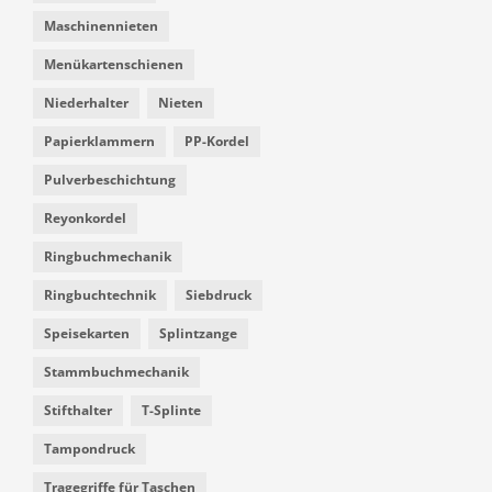
Maschinennieten
Menükartenschienen
Niederhalter
Nieten
Papierklammern
PP-Kordel
Pulverbeschichtung
Reyonkordel
Ringbuchmechanik
Ringbuchtechnik
Siebdruck
Speisekarten
Splintzange
Stammbuchmechanik
Stifthalter
T-Splinte
Tampondruck
Tragegriffe für Taschen