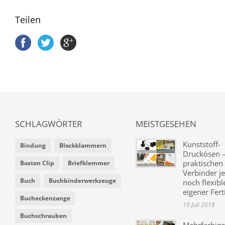
Teilen
SCHLAGWÖRTER
MEISTGESEHEN
Kunststoff-
Bindung
Blockklammern
Druckösen –
praktischen
Boston Clip
Briefklemmer
Verbinder je
Buch
Buchbinderwerkzeuge
noch flexibl
eigener Fer
Bucheckenzange
19 Juli 2018
Buchschrauben
Mehrfarbige