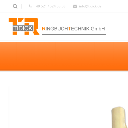
+49 521 / 524 58 58
info@tidick.de