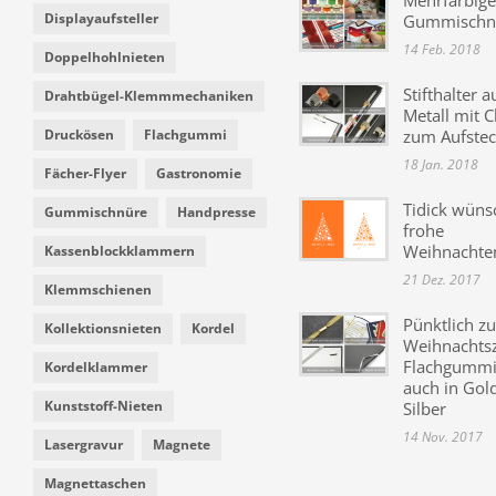
Displayaufsteller
Gummischn
14 Feb. 2018
Doppelhohlnieten
Stifthalter a
Drahtbügel-Klemmmechaniken
Metall mit C
Druckösen
Flachgummi
zum Aufste
18 Jan. 2018
Fächer-Flyer
Gastronomie
Tidick wüns
Gummischnüre
Handpresse
frohe
Weihnachte
Kassenblockklammern
21 Dez. 2017
Klemmschienen
Pünktlich zu
Kollektionsnieten
Kordel
Weihnachtsz
Flachgummi 
Kordelklammer
auch in Gol
Kunststoff-Nieten
Silber
14 Nov. 2017
Lasergravur
Magnete
Magnettaschen