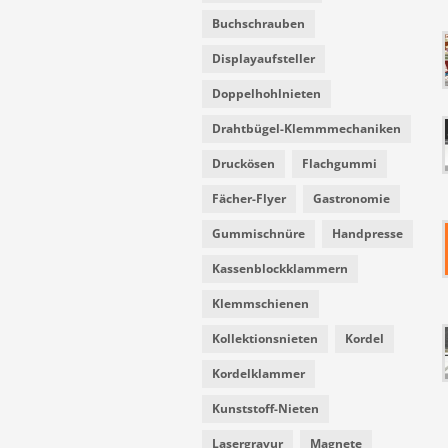
Buchschrauben
Displayaufsteller
Doppelhohlnieten
Drahtbügel-Klemmmechaniken
Druckösen
Flachgummi
Fächer-Flyer
Gastronomie
Gummischnüre
Handpresse
Kassenblockklammern
Klemmschienen
Kollektionsnieten
Kordel
Kordelklammer
Kunststoff-Nieten
Lasergravur
Magnete