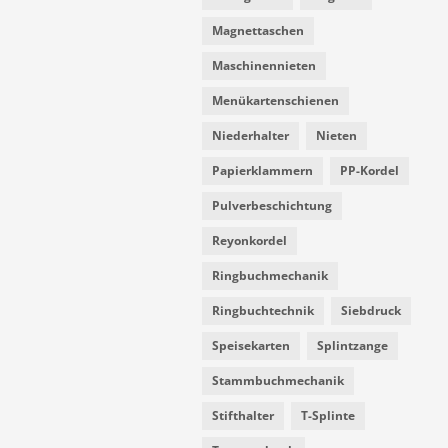
Magnettaschen
Maschinennieten
Menükartenschienen
Niederhalter
Nieten
Papierklammern
PP-Kordel
Pulverbeschichtung
Reyonkordel
Ringbuchmechanik
Ringbuchtechnik
Siebdruck
Speisekarten
Splintzange
Stammbuchmechanik
Stifthalter
T-Splinte