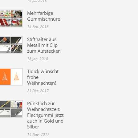
19 Juli 2018
Mehrfarbige
Gummischnüre
14 Feb. 2018
Stifthalter aus
Metall mit Clip
zum Aufstecken
18 Jan. 2018
Tidick wünscht
frohe
Weihnachten!
21 Dez. 2017
Pünktlich zur
Weihnachtszeit:
Flachgummi jetzt
auch in Gold und
Silber
14 Nov. 2017