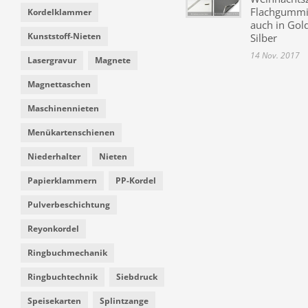
Flachgummi 
Kordelklammer
auch in Gol
Kunststoff-Nieten
Silber
14 Nov. 2017
Lasergravur
Magnete
Magnettaschen
Maschinennieten
Menükartenschienen
Niederhalter
Nieten
Papierklammern
PP-Kordel
Pulverbeschichtung
Reyonkordel
Ringbuchmechanik
Ringbuchtechnik
Siebdruck
Speisekarten
Splintzange