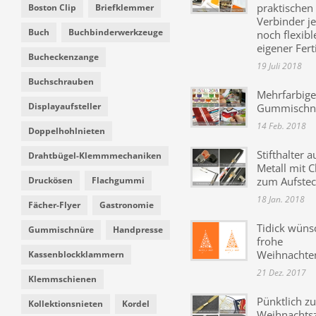
praktischen
Boston Clip
Briefklemmer
Verbinder je
Buch
Buchbinderwerkzeuge
noch flexibl
eigener Fer
Bucheckenzange
19 Juli 2018
Buchschrauben
Mehrfarbige
Displayaufsteller
Gummischn
14 Feb. 2018
Doppelhohlnieten
Stifthalter a
Drahtbügel-Klemmmechaniken
Metall mit C
Druckösen
Flachgummi
zum Aufste
18 Jan. 2018
Fächer-Flyer
Gastronomie
Tidick wüns
Gummischnüre
Handpresse
frohe
Weihnachte
Kassenblockklammern
21 Dez. 2017
Klemmschienen
Pünktlich zu
Kollektionsnieten
Kordel
Weihnachtsz