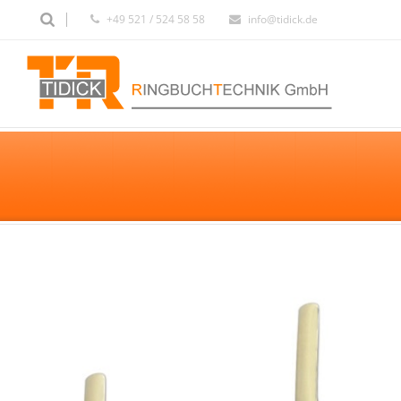
+49 521 / 524 58 58
info@tidick.de