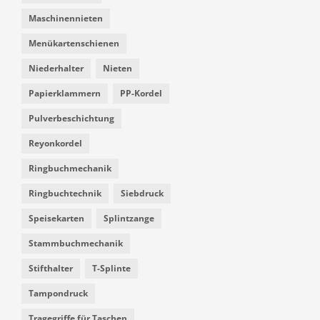
Maschinennieten
Menükartenschienen
Niederhalter
Nieten
Papierklammern
PP-Kordel
Pulverbeschichtung
Reyonkordel
Ringbuchmechanik
Ringbuchtechnik
Siebdruck
Speisekarten
Splintzange
Stammbuchmechanik
Stifthalter
T-Splinte
Tampondruck
Tragegriffe für Taschen