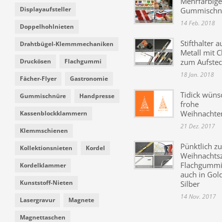
Mehrfarbige
Displayaufsteller
Gummischn
14 Feb. 2018
Doppelhohlnieten
Stifthalter a
Drahtbügel-Klemmmechaniken
Metall mit C
Druckösen
Flachgummi
zum Aufste
18 Jan. 2018
Fächer-Flyer
Gastronomie
Tidick wüns
Gummischnüre
Handpresse
frohe
Weihnachte
Kassenblockklammern
21 Dez. 2017
Klemmschienen
Pünktlich zu
Kollektionsnieten
Kordel
Weihnachtsz
Flachgummi 
Kordelklammer
auch in Gol
Kunststoff-Nieten
Silber
14 Nov. 2017
Lasergravur
Magnete
Magnettaschen