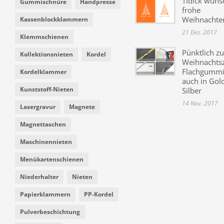
Tidick wüns
Gummischnüre
Handpresse
frohe
Weihnachte
Kassenblockklammern
21 Dez. 2017
Klemmschienen
Pünktlich zu
Kollektionsnieten
Kordel
Weihnachtsz
Flachgummi 
Kordelklammer
auch in Gol
Kunststoff-Nieten
Silber
14 Nov. 2017
Lasergravur
Magnete
Magnettaschen
Maschinennieten
Menükartenschienen
Niederhalter
Nieten
Papierklammern
PP-Kordel
Pulverbeschichtung