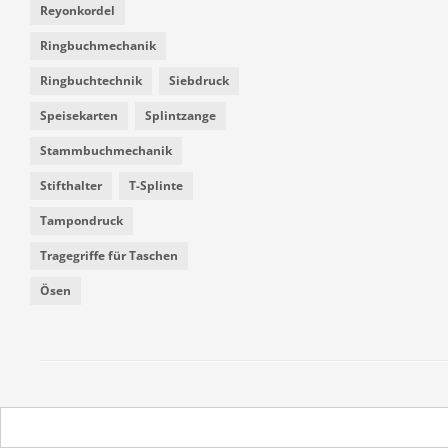
Reyonkordel
Ringbuchmechanik
Ringbuchtechnik
Siebdruck
Speisekarten
Splintzange
Stammbuchmechanik
Stifthalter
T-Splinte
Tampondruck
Tragegriffe für Taschen
Ösen