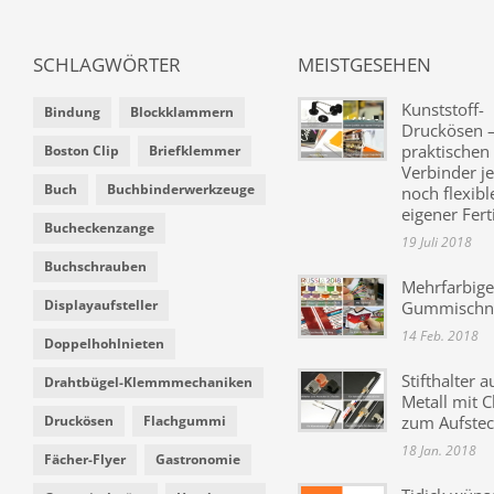
SCHLAGWÖRTER
MEISTGESEHEN
Kunststoff-
Bindung
Blockklammern
Druckösen –
praktischen
Boston Clip
Briefklemmer
Verbinder je
Buch
Buchbinderwerkzeuge
noch flexibl
eigener Fer
Bucheckenzange
19 Juli 2018
Buchschrauben
Mehrfarbige
Displayaufsteller
Gummischn
14 Feb. 2018
Doppelhohlnieten
Stifthalter a
Drahtbügel-Klemmmechaniken
Metall mit C
Druckösen
Flachgummi
zum Aufste
18 Jan. 2018
Fächer-Flyer
Gastronomie