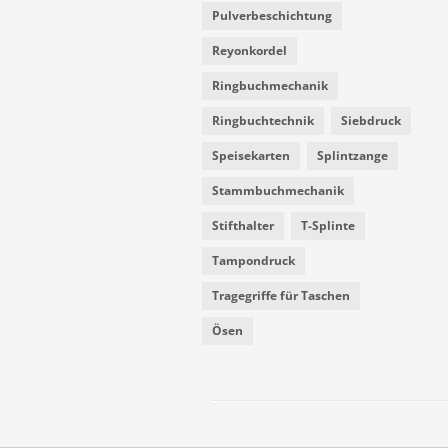
Pulverbeschichtung
Reyonkordel
Ringbuchmechanik
Ringbuchtechnik
Siebdruck
Speisekarten
Splintzange
Stammbuchmechanik
Stifthalter
T-Splinte
Tampondruck
Tragegriffe für Taschen
Ösen