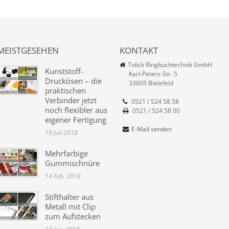
MEISTGESEHEN
KONTAKT
Tidick Ringbuchtechnik GmbH
Kunststoff-
Karl-Peters-Str. 5
Druckösen – die
33605 Bielefeld
praktischen
Verbinder jetzt
0521 / 524 58 58
noch flexibler aus
0521 / 524 58 00
eigener Fertigung
E-Mail senden
19 Juli 2018
Mehrfarbige
Gummischnüre
14 Feb. 2018
Stifthalter aus
Metall mit Clip
zum Aufstecken