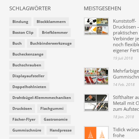
SCHLAGWÖRTER
MEISTGESEHEN
Kunststoff-
Bindung
Blockklammern
Druckösen –
praktischen
Boston Clip
Briefklemmer
Verbinder je
Buch
Buchbinderwerkzeuge
noch flexibl
eigener Fer
Bucheckenzange
19 Juli 2018
Buchschrauben
Mehrfarbige
Displayaufsteller
Gummischn
14 Feb. 2018
Doppelhohlnieten
Stifthalter a
Drahtbügel-Klemmmechaniken
Metall mit C
Druckösen
Flachgummi
zum Aufste
18 Jan. 2018
Fächer-Flyer
Gastronomie
Tidick wüns
Gummischnüre
Handpresse
frohe