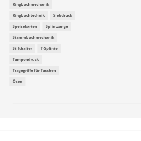
Ringbuchmechanik
Ringbuchtechnik
Siebdruck
Speisekarten
Splintzange
Stammbuchmechanik
Stifthalter
T-Splinte
Tampondruck
Tragegriffe für Taschen
Ösen