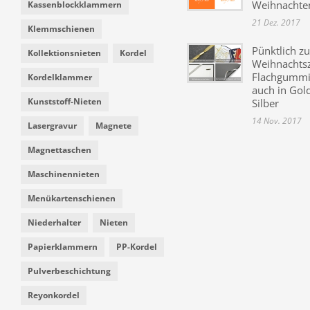
Weihnachte
Kassenblockklammern
21 Dez. 2017
Klemmschienen
Pünktlich zu
Kollektionsnieten
Kordel
Weihnachtsz
Flachgummi 
Kordelklammer
auch in Gol
Kunststoff-Nieten
Silber
14 Nov. 2017
Lasergravur
Magnete
Magnettaschen
Maschinennieten
Menükartenschienen
Niederhalter
Nieten
Papierklammern
PP-Kordel
Pulverbeschichtung
Reyonkordel