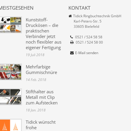
MEISTGESEHEN
KONTAKT
Tidick Ringbuchtechnik GmbH
Kunststoff-
Karl-Peters-Str. 5
Druckösen – die
33605 Bielefeld
praktischen
Verbinder jetzt
0521 / 524 58 58
noch flexibler aus
0521 / 524 58 00
eigener Fertigung
E-Mail senden
19 Juli 2018
Mehrfarbige
Gummischnüre
14 Feb. 2018
Stifthalter aus
Metall mit Clip
zum Aufstecken
18 Jan. 2018
Tidick wünscht
frohe