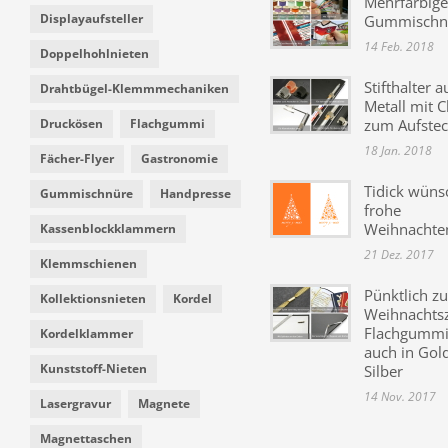
Mehrfarbige
Displayaufsteller
Gummischn
14 Feb. 2018
Doppelhohlnieten
Stifthalter a
Drahtbügel-Klemmmechaniken
Metall mit C
Druckösen
Flachgummi
zum Aufste
18 Jan. 2018
Fächer-Flyer
Gastronomie
Tidick wüns
Gummischnüre
Handpresse
frohe
Weihnachte
Kassenblockklammern
21 Dez. 2017
Klemmschienen
Pünktlich zu
Kollektionsnieten
Kordel
Weihnachtsz
Flachgummi 
Kordelklammer
auch in Gol
Kunststoff-Nieten
Silber
14 Nov. 2017
Lasergravur
Magnete
Magnettaschen