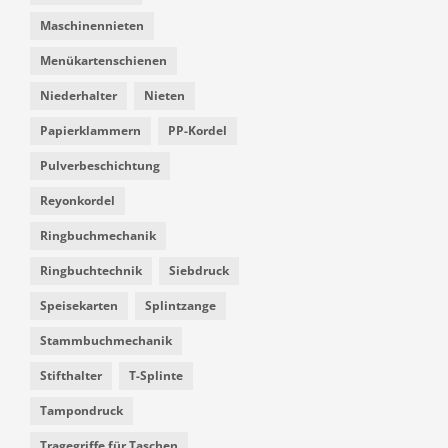
Maschinennieten
Menükartenschienen
Niederhalter
Nieten
Papierklammern
PP-Kordel
Pulverbeschichtung
Reyonkordel
Ringbuchmechanik
Ringbuchtechnik
Siebdruck
Speisekarten
Splintzange
Stammbuchmechanik
Stifthalter
T-Splinte
Tampondruck
Tragegriffe für Taschen