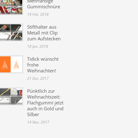
Mehrfarbige
Gummischnüre
14 Feb. 2018
Stifthalter aus
Metall mit Clip
zum Aufstecken
18 Jan. 2018
Tidick wünscht
frohe
Weihnachten!
21 Dez. 2017
Pünktlich zur
Weihnachtszeit:
Flachgummi jetzt
auch in Gold und
Silber
14 Nov. 2017