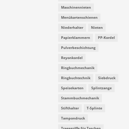
Maschinennieten
Menükartenschienen
Niederhalter
Nieten
Papierklammern
PP-Kordel
Pulverbeschichtung
Reyonkordel
Ringbuchmechanik
Ringbuchtechnik
Siebdruck
Speisekarten
Splintzange
Stammbuchmechanik
Stifthalter
T-Splinte
Tampondruck
Tragegriffe für Taschen