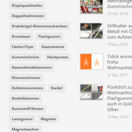
Mehrfarbige
Displayaufsteller
Gummischn
14 Feb. 2018
Doppelhohlnieten
Stifthalter a
Drahtbügel-Klemmmechaniken
Metall mit C
Druckösen
Flachgummi
zum Aufste
18 Jan. 2018
Fächer-Flyer
Gastronomie
Tidick wüns
Gummischnüre
Handpresse
frohe
Weihnachte
Kassenblockklammern
21 Dez. 2017
Klemmschienen
Pünktlich zu
Kollektionsnieten
Kordel
Weihnachtsz
Flachgummi 
Kordelklammer
auch in Gol
Kunststoff-Nieten
Silber
14 Nov. 2017
Lasergravur
Magnete
Magnettaschen