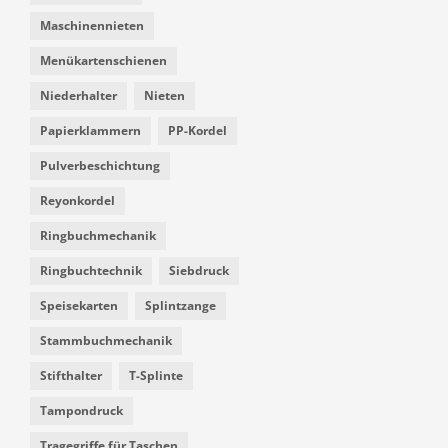
Maschinennieten
Menükartenschienen
Niederhalter
Nieten
Papierklammern
PP-Kordel
Pulverbeschichtung
Reyonkordel
Ringbuchmechanik
Ringbuchtechnik
Siebdruck
Speisekarten
Splintzange
Stammbuchmechanik
Stifthalter
T-Splinte
Tampondruck
Tragegriffe für Taschen