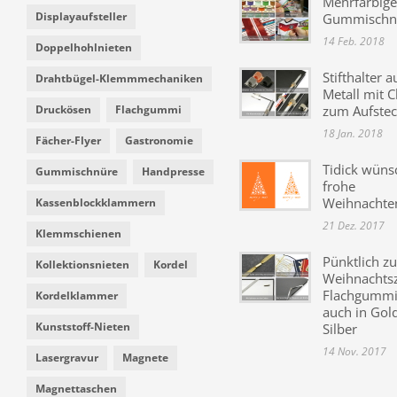
Mehrfarbige
Displayaufsteller
Gummischn
14 Feb. 2018
Doppelhohlnieten
Stifthalter a
Drahtbügel-Klemmmechaniken
Metall mit C
Druckösen
Flachgummi
zum Aufste
18 Jan. 2018
Fächer-Flyer
Gastronomie
Tidick wüns
Gummischnüre
Handpresse
frohe
Weihnachte
Kassenblockklammern
21 Dez. 2017
Klemmschienen
Pünktlich zu
Kollektionsnieten
Kordel
Weihnachtsz
Flachgummi 
Kordelklammer
auch in Gol
Kunststoff-Nieten
Silber
14 Nov. 2017
Lasergravur
Magnete
Magnettaschen