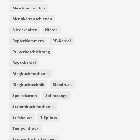
Maschinennieten
Menükartenschienen
Niederhalter
Nieten
Papierklammern
PP-Kordel
Pulverbeschichtung
Reyonkordel
Ringbuchmechanik
Ringbuchtechnik
Siebdruck
Speisekarten
Splintzange
Stammbuchmechanik
Stifthalter
T-Splinte
Tampondruck
Tragegriffe für Taschen