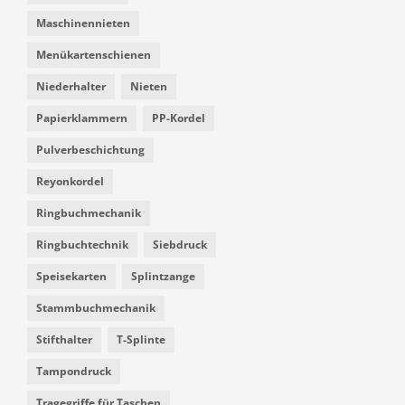
Maschinennieten
Menükartenschienen
Niederhalter
Nieten
Papierklammern
PP-Kordel
Pulverbeschichtung
Reyonkordel
Ringbuchmechanik
Ringbuchtechnik
Siebdruck
Speisekarten
Splintzange
Stammbuchmechanik
Stifthalter
T-Splinte
Tampondruck
Tragegriffe für Taschen