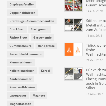
Mehrfarbige
Displayaufsteller
Gummischn
14 Feb. 2018
Doppelhohlnieten
Stifthalter a
Drahtbügel-Klemmmechaniken
Metall mit C
Druckösen
Flachgummi
zum Aufste
18 Jan. 2018
Fächer-Flyer
Gastronomie
Tidick wüns
Gummischnüre
Handpresse
frohe
Weihnachte
Kassenblockklammern
21 Dez. 2017
Klemmschienen
Pünktlich zu
Kollektionsnieten
Kordel
Weihnachtsz
Flachgummi 
Kordelklammer
auch in Gol
Kunststoff-Nieten
Silber
14 Nov. 2017
Lasergravur
Magnete
Magnettaschen