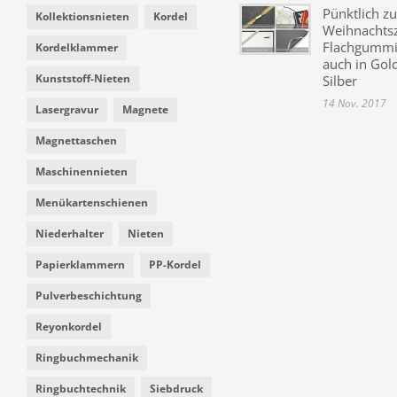
Pünktlich zu
Kollektionsnieten
Kordel
Weihnachtsz
Flachgummi 
Kordelklammer
auch in Gol
Kunststoff-Nieten
Silber
14 Nov. 2017
Lasergravur
Magnete
Magnettaschen
Maschinennieten
Menükartenschienen
Niederhalter
Nieten
Papierklammern
PP-Kordel
Pulverbeschichtung
Reyonkordel
Ringbuchmechanik
Ringbuchtechnik
Siebdruck