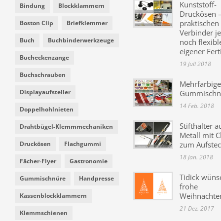
Kunststoff-
Bindung
Blockklammern
Druckösen –
praktischen
Boston Clip
Briefklemmer
Verbinder je
Buch
Buchbinderwerkzeuge
noch flexibl
eigener Fer
Bucheckenzange
19 Juli 2018
Buchschrauben
Mehrfarbige
Displayaufsteller
Gummischn
14 Feb. 2018
Doppelhohlnieten
Stifthalter a
Drahtbügel-Klemmmechaniken
Metall mit C
Druckösen
Flachgummi
zum Aufste
18 Jan. 2018
Fächer-Flyer
Gastronomie
Tidick wüns
Gummischnüre
Handpresse
frohe
Weihnachte
Kassenblockklammern
21 Dez. 2017
Klemmschienen