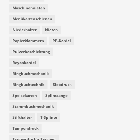
Maschinennieten
Menükartenschienen
Niederhalter
Nieten
Papierklammern
PP-Kordel
Pulverbeschichtung
Reyonkordel
Ringbuchmechanik
Ringbuchtechnik
Siebdruck
Speisekarten
Splintzange
Stammbuchmechanik
Stifthalter
T-Splinte
Tampondruck
Tragegriffe für Taschen