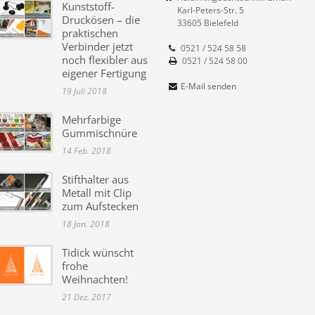
Kunststoff-
Karl-Peters-Str. 5
Druckösen – die
33605 Bielefeld
praktischen
Verbinder jetzt
0521 / 524 58 58
noch flexibler aus
0521 / 524 58 00
eigener Fertigung
E-Mail senden
19 Juli 2018
Mehrfarbige
Gummischnüre
14 Feb. 2018
Stifthalter aus
Metall mit Clip
zum Aufstecken
18 Jan. 2018
Tidick wünscht
frohe
Weihnachten!
21 Dez. 2017