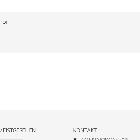
hor
MEISTGESEHEN
KONTAKT
Tidick Ringbuchtechnik GmbH