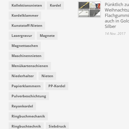
Pünktlich zu
Kollektionsnieten
Kordel
Weihnachtsz
Flachgummi 
Kordelklammer
auch in Gol
Kunststoff-Nieten
Silber
14 Nov. 2017
Lasergravur
Magnete
Magnettaschen
Maschinennieten
Menükartenschienen
Niederhalter
Nieten
Papierklammern
PP-Kordel
Pulverbeschichtung
Reyonkordel
Ringbuchmechanik
Ringbuchtechnik
Siebdruck