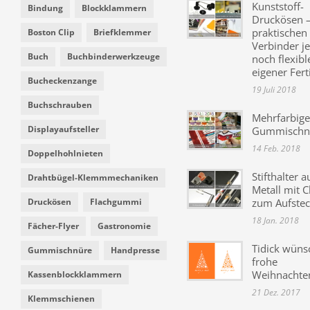
Kunststoff-
Bindung
Blockklammern
Druckösen –
praktischen
Boston Clip
Briefklemmer
Verbinder je
Buch
Buchbinderwerkzeuge
noch flexibl
eigener Fer
Bucheckenzange
19 Juli 2018
Buchschrauben
Mehrfarbige
Displayaufsteller
Gummischn
14 Feb. 2018
Doppelhohlnieten
Stifthalter a
Drahtbügel-Klemmmechaniken
Metall mit C
Druckösen
Flachgummi
zum Aufste
18 Jan. 2018
Fächer-Flyer
Gastronomie
Tidick wüns
Gummischnüre
Handpresse
frohe
Weihnachte
Kassenblockklammern
21 Dez. 2017
Klemmschienen