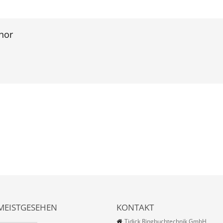
hor
MEISTGESEHEN
KONTAKT
Tidick Ringbuchtechnik GmbH