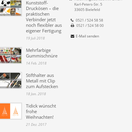
Kunststoff-
Karl-Peters-Str. 5
Druckösen – die
33605 Bielefeld
praktischen
Verbinder jetzt
0521 / 524 58 58
noch flexibler aus
0521 / 524 58 00
eigener Fertigung
E-Mail senden
19 Juli 2018
Mehrfarbige
Gummischnüre
14 Feb. 2018
Stifthalter aus
Metall mit Clip
zum Aufstecken
18 Jan. 2018
Tidick wünscht
frohe
Weihnachten!
21 Dez. 2017