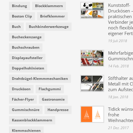
Kunststoff-
Bindung
Blockklammern
Druckösen –
praktischen
Boston Clip
Briefklemmer
Verbinder je
Buch
Buchbinderwerkzeuge
noch flexibl
eigener Fer
Bucheckenzange
19 Juli 2018
Buchschrauben
Mehrfarbige
Displayaufsteller
Gummischn
14 Feb. 2018
Doppelhohlnieten
Stifthalter a
Drahtbügel-Klemmmechaniken
Metall mit C
Druckösen
Flachgummi
zum Aufste
18 Jan. 2018
Fächer-Flyer
Gastronomie
Tidick wüns
Gummischnüre
Handpresse
frohe
Weihnachte
Kassenblockklammern
21 Dez. 2017
Klemmschienen