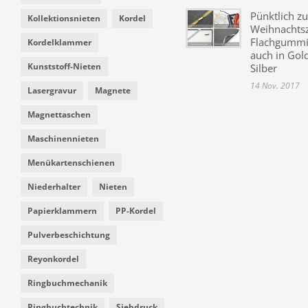
Pünktlich zu
Kollektionsnieten
Kordel
Weihnachtsz
Flachgummi 
Kordelklammer
auch in Gol
Kunststoff-Nieten
Silber
14 Nov. 2017
Lasergravur
Magnete
Magnettaschen
Maschinennieten
Menükartenschienen
Niederhalter
Nieten
Papierklammern
PP-Kordel
Pulverbeschichtung
Reyonkordel
Ringbuchmechanik
Ringbuchtechnik
Siebdruck