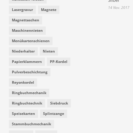
Silber
14 Nov. 2017
Lasergravur
Magnete
Magnettaschen
Maschinennieten
Menükartenschienen
Niederhalter
Nieten
Papierklammern
PP-Kordel
Pulverbeschichtung
Reyonkordel
Ringbuchmechanik
Ringbuchtechnik
Siebdruck
Speisekarten
Splintzange
Stammbuchmechanik