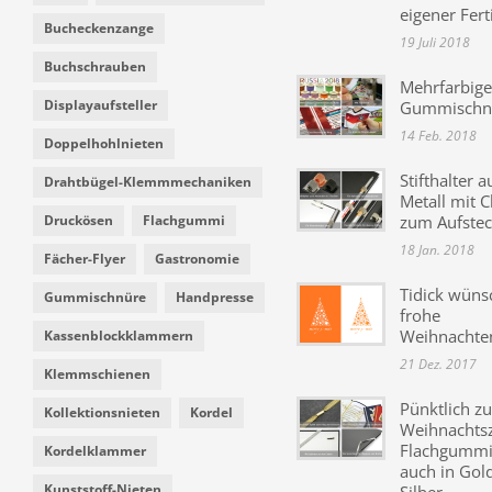
eigener Fer
Bucheckenzange
19 Juli 2018
Buchschrauben
Mehrfarbige
Displayaufsteller
Gummischn
14 Feb. 2018
Doppelhohlnieten
Stifthalter a
Drahtbügel-Klemmmechaniken
Metall mit C
Druckösen
Flachgummi
zum Aufste
18 Jan. 2018
Fächer-Flyer
Gastronomie
Tidick wüns
Gummischnüre
Handpresse
frohe
Weihnachte
Kassenblockklammern
21 Dez. 2017
Klemmschienen
Pünktlich zu
Kollektionsnieten
Kordel
Weihnachtsz
Flachgummi 
Kordelklammer
auch in Gol
Kunststoff-Nieten