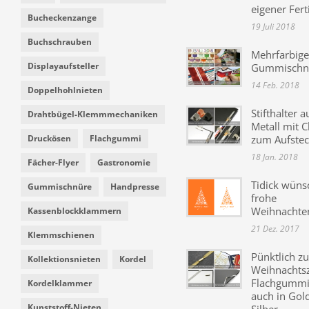
eigener Fer
Bucheckenzange
19 Juli 2018
Buchschrauben
Mehrfarbige
Displayaufsteller
Gummischn
14 Feb. 2018
Doppelhohlnieten
Stifthalter a
Drahtbügel-Klemmmechaniken
Metall mit C
Druckösen
Flachgummi
zum Aufste
18 Jan. 2018
Fächer-Flyer
Gastronomie
Tidick wüns
Gummischnüre
Handpresse
frohe
Weihnachte
Kassenblockklammern
21 Dez. 2017
Klemmschienen
Pünktlich zu
Kollektionsnieten
Kordel
Weihnachtsz
Flachgummi 
Kordelklammer
auch in Gol
Kunststoff-Nieten