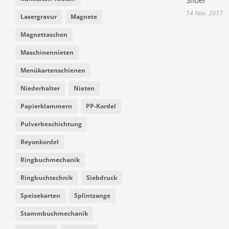
Silber
14 Nov. 2017
Lasergravur
Magnete
Magnettaschen
Maschinennieten
Menükartenschienen
Niederhalter
Nieten
Papierklammern
PP-Kordel
Pulverbeschichtung
Reyonkordel
Ringbuchmechanik
Ringbuchtechnik
Siebdruck
Speisekarten
Splintzange
Stammbuchmechanik