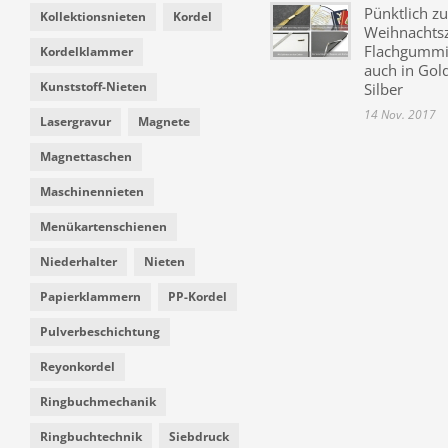
Pünktlich zu
Kollektionsnieten
Kordel
Weihnachtsz
Flachgummi 
Kordelklammer
auch in Gol
Kunststoff-Nieten
Silber
14 Nov. 2017
Lasergravur
Magnete
Magnettaschen
Maschinennieten
Menükartenschienen
Niederhalter
Nieten
Papierklammern
PP-Kordel
Pulverbeschichtung
Reyonkordel
Ringbuchmechanik
Ringbuchtechnik
Siebdruck