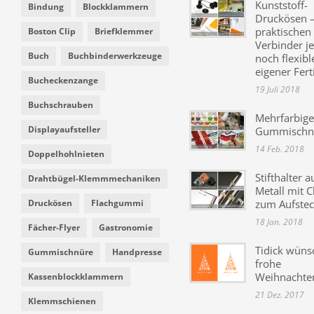
Kunststoff-
Bindung
Blockklammern
Druckösen –
praktischen
Boston Clip
Briefklemmer
Verbinder je
Buch
Buchbinderwerkzeuge
noch flexibl
eigener Fer
Bucheckenzange
19 Juli 2018
Buchschrauben
Mehrfarbige
Displayaufsteller
Gummischn
14 Feb. 2018
Doppelhohlnieten
Stifthalter a
Drahtbügel-Klemmmechaniken
Metall mit C
Druckösen
Flachgummi
zum Aufste
18 Jan. 2018
Fächer-Flyer
Gastronomie
Tidick wüns
Gummischnüre
Handpresse
frohe
Weihnachte
Kassenblockklammern
21 Dez. 2017
Klemmschienen