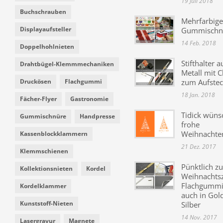
19 Juli 2018
Buchschrauben
Mehrfarbige
Displayaufsteller
Gummischn
14 Feb. 2018
Doppelhohlnieten
Stifthalter a
Drahtbügel-Klemmmechaniken
Metall mit C
Druckösen
Flachgummi
zum Aufste
18 Jan. 2018
Fächer-Flyer
Gastronomie
Tidick wüns
Gummischnüre
Handpresse
frohe
Weihnachte
Kassenblockklammern
21 Dez. 2017
Klemmschienen
Pünktlich zu
Kollektionsnieten
Kordel
Weihnachtsz
Flachgummi 
Kordelklammer
auch in Gol
Kunststoff-Nieten
Silber
14 Nov. 2017
Lasergravur
Magnete