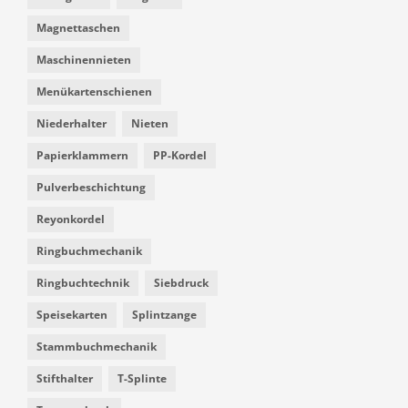
Magnettaschen
Maschinennieten
Menükartenschienen
Niederhalter
Nieten
Papierklammern
PP-Kordel
Pulverbeschichtung
Reyonkordel
Ringbuchmechanik
Ringbuchtechnik
Siebdruck
Speisekarten
Splintzange
Stammbuchmechanik
Stifthalter
T-Splinte