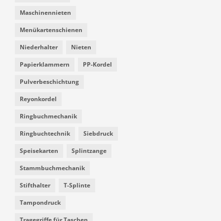
Maschinennieten
Menükartenschienen
Niederhalter
Nieten
Papierklammern
PP-Kordel
Pulverbeschichtung
Reyonkordel
Ringbuchmechanik
Ringbuchtechnik
Siebdruck
Speisekarten
Splintzange
Stammbuchmechanik
Stifthalter
T-Splinte
Tampondruck
Tragegriffe für Taschen