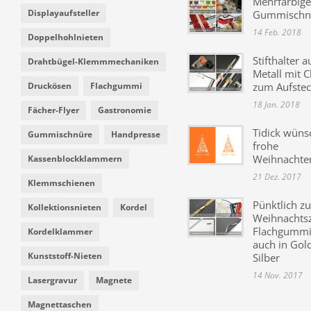
Mehrfarbige
Displayaufsteller
Gummischn
14 Feb. 2018
Doppelhohlnieten
Stifthalter a
Drahtbügel-Klemmmechaniken
Metall mit C
Druckösen
Flachgummi
zum Aufste
18 Jan. 2018
Fächer-Flyer
Gastronomie
Tidick wüns
Gummischnüre
Handpresse
frohe
Weihnachte
Kassenblockklammern
21 Dez. 2017
Klemmschienen
Pünktlich zu
Kollektionsnieten
Kordel
Weihnachtsz
Flachgummi 
Kordelklammer
auch in Gol
Kunststoff-Nieten
Silber
14 Nov. 2017
Lasergravur
Magnete
Magnettaschen