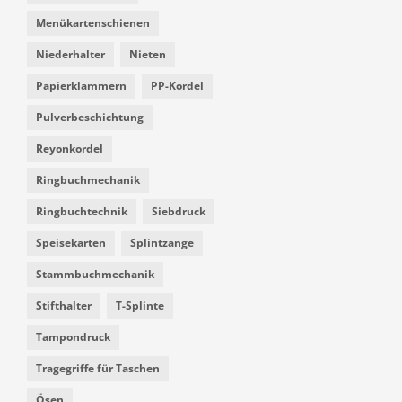
Menükartenschienen
Niederhalter
Nieten
Papierklammern
PP-Kordel
Pulverbeschichtung
Reyonkordel
Ringbuchmechanik
Ringbuchtechnik
Siebdruck
Speisekarten
Splintzange
Stammbuchmechanik
Stifthalter
T-Splinte
Tampondruck
Tragegriffe für Taschen
Ösen