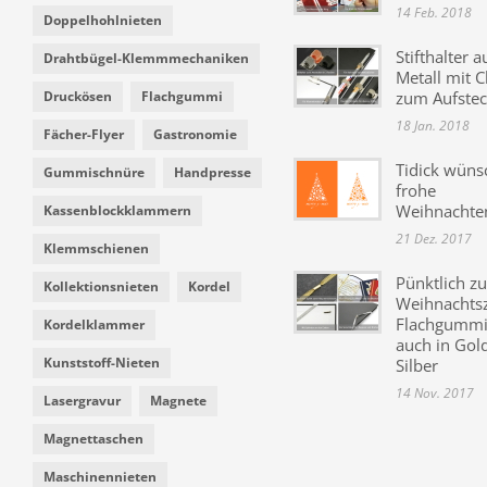
14 Feb. 2018
Doppelhohlnieten
Stifthalter a
Drahtbügel-Klemmmechaniken
Metall mit C
Druckösen
Flachgummi
zum Aufste
18 Jan. 2018
Fächer-Flyer
Gastronomie
Tidick wüns
Gummischnüre
Handpresse
frohe
Weihnachte
Kassenblockklammern
21 Dez. 2017
Klemmschienen
Pünktlich zu
Kollektionsnieten
Kordel
Weihnachtsz
Flachgummi 
Kordelklammer
auch in Gol
Kunststoff-Nieten
Silber
14 Nov. 2017
Lasergravur
Magnete
Magnettaschen
Maschinennieten