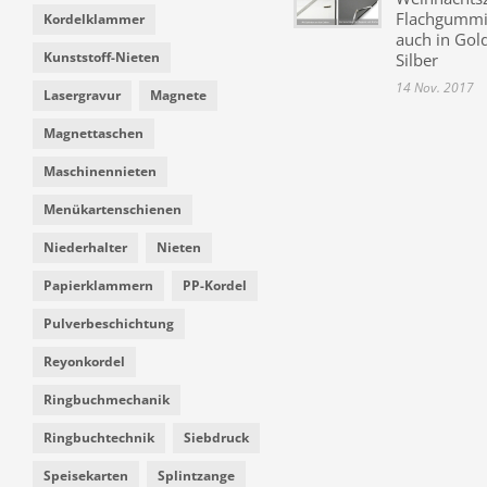
Flachgummi 
Kordelklammer
auch in Gol
Kunststoff-Nieten
Silber
14 Nov. 2017
Lasergravur
Magnete
Magnettaschen
Maschinennieten
Menükartenschienen
Niederhalter
Nieten
Papierklammern
PP-Kordel
Pulverbeschichtung
Reyonkordel
Ringbuchmechanik
Ringbuchtechnik
Siebdruck
Speisekarten
Splintzange