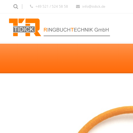
+49 521 / 524 58 58
info@tidick.de