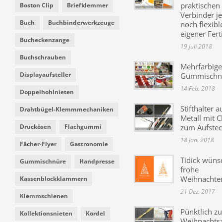
praktischen
Boston Clip
Briefklemmer
Verbinder je
Buch
Buchbinderwerkzeuge
noch flexibl
eigener Fer
Bucheckenzange
19 Juli 2018
Buchschrauben
Mehrfarbige
Displayaufsteller
Gummischn
14 Feb. 2018
Doppelhohlnieten
Stifthalter a
Drahtbügel-Klemmmechaniken
Metall mit C
Druckösen
Flachgummi
zum Aufste
18 Jan. 2018
Fächer-Flyer
Gastronomie
Tidick wüns
Gummischnüre
Handpresse
frohe
Weihnachte
Kassenblockklammern
21 Dez. 2017
Klemmschienen
Pünktlich zu
Kollektionsnieten
Kordel
Weihnachtsz