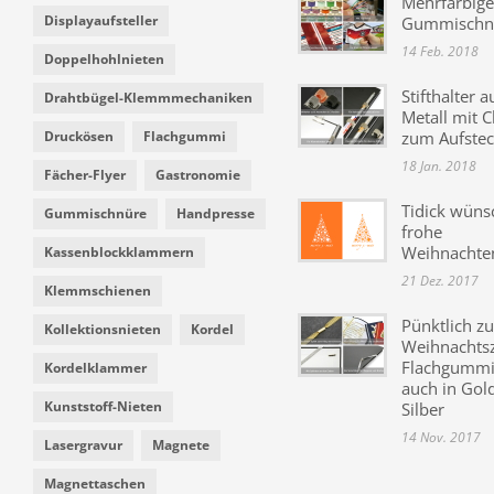
Mehrfarbige
Displayaufsteller
Gummischn
14 Feb. 2018
Doppelhohlnieten
Stifthalter a
Drahtbügel-Klemmmechaniken
Metall mit C
Druckösen
Flachgummi
zum Aufste
18 Jan. 2018
Fächer-Flyer
Gastronomie
Tidick wüns
Gummischnüre
Handpresse
frohe
Weihnachte
Kassenblockklammern
21 Dez. 2017
Klemmschienen
Pünktlich zu
Kollektionsnieten
Kordel
Weihnachtsz
Flachgummi 
Kordelklammer
auch in Gol
Kunststoff-Nieten
Silber
14 Nov. 2017
Lasergravur
Magnete
Magnettaschen