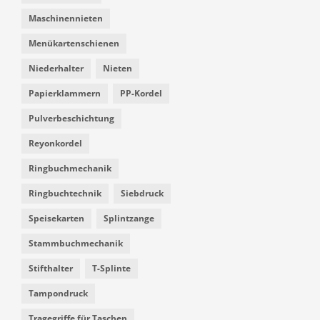
Maschinennieten
Menükartenschienen
Niederhalter
Nieten
Papierklammern
PP-Kordel
Pulverbeschichtung
Reyonkordel
Ringbuchmechanik
Ringbuchtechnik
Siebdruck
Speisekarten
Splintzange
Stammbuchmechanik
Stifthalter
T-Splinte
Tampondruck
Tragegriffe für Taschen