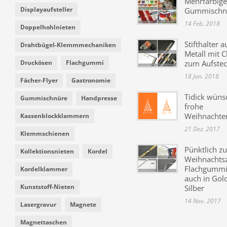
Mehrfarbige
Displayaufsteller
Gummischn
14 Feb. 2018
Doppelhohlnieten
Stifthalter a
Drahtbügel-Klemmmechaniken
Metall mit C
Druckösen
Flachgummi
zum Aufste
18 Jan. 2018
Fächer-Flyer
Gastronomie
Tidick wüns
Gummischnüre
Handpresse
frohe
Weihnachte
Kassenblockklammern
21 Dez. 2017
Klemmschienen
Pünktlich zu
Kollektionsnieten
Kordel
Weihnachtsz
Flachgummi 
Kordelklammer
auch in Gol
Kunststoff-Nieten
Silber
14 Nov. 2017
Lasergravur
Magnete
Magnettaschen