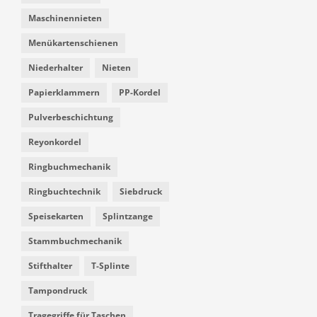
Maschinennieten
Menükartenschienen
Niederhalter
Nieten
Papierklammern
PP-Kordel
Pulverbeschichtung
Reyonkordel
Ringbuchmechanik
Ringbuchtechnik
Siebdruck
Speisekarten
Splintzange
Stammbuchmechanik
Stifthalter
T-Splinte
Tampondruck
Tragegriffe für Taschen