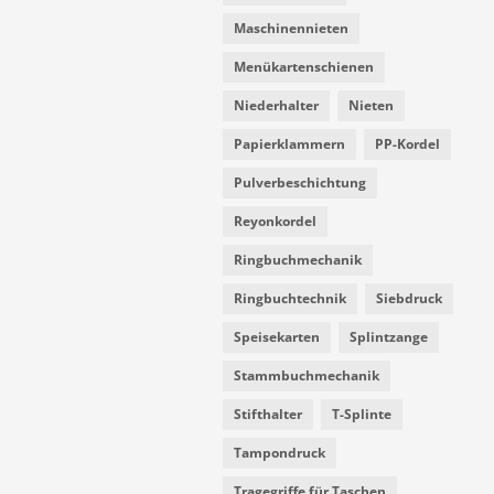
Maschinennieten
Menükartenschienen
Niederhalter
Nieten
Papierklammern
PP-Kordel
Pulverbeschichtung
Reyonkordel
Ringbuchmechanik
Ringbuchtechnik
Siebdruck
Speisekarten
Splintzange
Stammbuchmechanik
Stifthalter
T-Splinte
Tampondruck
Tragegriffe für Taschen