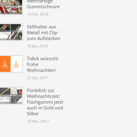
Mehrfarbige
Gummischnüre
14 Feb. 2018
Stifthalter aus
Metall mit Clip
zum Aufstecken
18 Jan. 2018
Tidick wünscht
frohe
Weihnachten!
21 Dez. 2017
Pünktlich zur
Weihnachtszeit:
Flachgummi jetzt
auch in Gold und
Silber
14 Nov. 2017