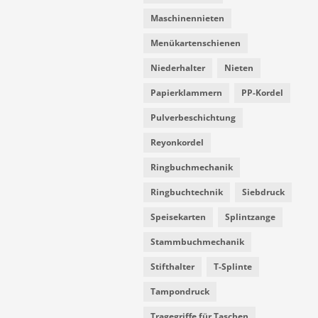
Maschinennieten
Menükartenschienen
Niederhalter
Nieten
Papierklammern
PP-Kordel
Pulverbeschichtung
Reyonkordel
Ringbuchmechanik
Ringbuchtechnik
Siebdruck
Speisekarten
Splintzange
Stammbuchmechanik
Stifthalter
T-Splinte
Tampondruck
Tragegriffe für Taschen