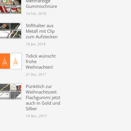
Mehrfarbige
Gummischnüre
14 Feb. 2018
Stifthalter aus
Metall mit Clip
zum Aufstecken
18 Jan. 2018
Tidick wünscht
frohe
Weihnachten!
21 Dez. 2017
Pünktlich zur
Weihnachtszeit:
Flachgummi jetzt
auch in Gold und
Silber
14 Nov. 2017