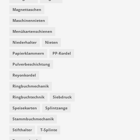
Magnettaschen
Maschinennieten
Menükartenschienen
Niederhalter
Nieten
Papierklammern
PP-Kordel
Pulverbeschichtung
Reyonkordel
Ringbuchmechanik
Ringbuchtechnik
Siebdruck
Speisekarten
Splintzange
Stammbuchmechanik
Stifthalter
T-Splinte