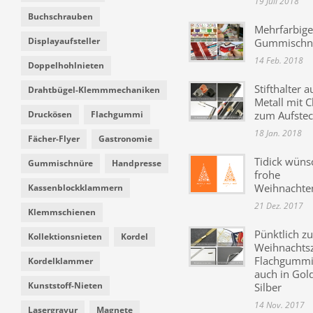
19 Juli 2018
Buchschrauben
Mehrfarbige
Displayaufsteller
Gummischn
14 Feb. 2018
Doppelhohlnieten
Stifthalter a
Drahtbügel-Klemmmechaniken
Metall mit C
Druckösen
Flachgummi
zum Aufste
18 Jan. 2018
Fächer-Flyer
Gastronomie
Tidick wüns
Gummischnüre
Handpresse
frohe
Weihnachte
Kassenblockklammern
21 Dez. 2017
Klemmschienen
Pünktlich zu
Kollektionsnieten
Kordel
Weihnachtsz
Flachgummi 
Kordelklammer
auch in Gol
Kunststoff-Nieten
Silber
14 Nov. 2017
Lasergravur
Magnete