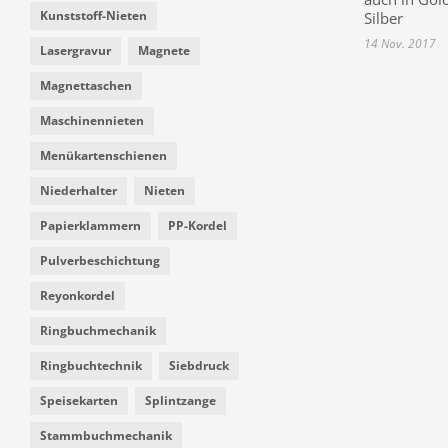
Kunststoff-Nieten
Silber
14 Nov. 2017
Lasergravur
Magnete
Magnettaschen
Maschinennieten
Menükartenschienen
Niederhalter
Nieten
Papierklammern
PP-Kordel
Pulverbeschichtung
Reyonkordel
Ringbuchmechanik
Ringbuchtechnik
Siebdruck
Speisekarten
Splintzange
Stammbuchmechanik