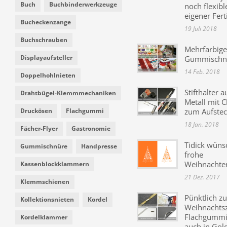
Buch
Buchbinderwerkzeuge
noch flexibl
eigener Fer
Bucheckenzange
19 Juli 2018
Buchschrauben
Mehrfarbige
Displayaufsteller
Gummischn
14 Feb. 2018
Doppelhohlnieten
Stifthalter a
Drahtbügel-Klemmmechaniken
Metall mit C
Druckösen
Flachgummi
zum Aufste
18 Jan. 2018
Fächer-Flyer
Gastronomie
Tidick wüns
Gummischnüre
Handpresse
frohe
Weihnachte
Kassenblockklammern
21 Dez. 2017
Klemmschienen
Pünktlich zu
Kollektionsnieten
Kordel
Weihnachtsz
Flachgummi 
Kordelklammer
auch in Gol