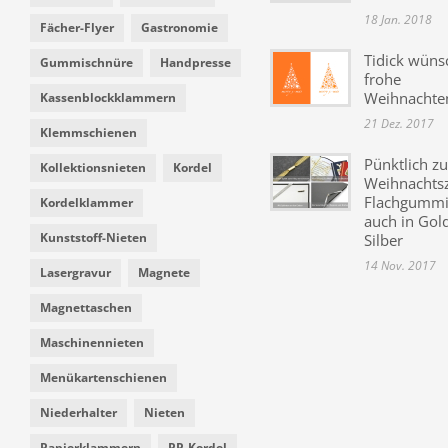
18 Jan. 2018
Fächer-Flyer
Gastronomie
Tidick wüns
Gummischnüre
Handpresse
frohe
Weihnachte
Kassenblockklammern
21 Dez. 2017
Klemmschienen
Pünktlich zu
Kollektionsnieten
Kordel
Weihnachtsz
Flachgummi 
Kordelklammer
auch in Gol
Kunststoff-Nieten
Silber
14 Nov. 2017
Lasergravur
Magnete
Magnettaschen
Maschinennieten
Menükartenschienen
Niederhalter
Nieten
Papierklammern
PP-Kordel