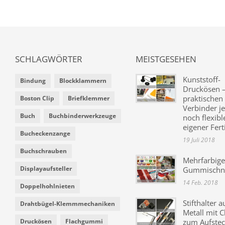
SCHLAGWÖRTER
MEISTGESEHEN
Kunststoff-
Bindung
Blockklammern
Druckösen –
praktischen
Boston Clip
Briefklemmer
Verbinder je
Buch
Buchbinderwerkzeuge
noch flexibl
eigener Fer
Bucheckenzange
19 Juli 2018
Buchschrauben
Mehrfarbige
Displayaufsteller
Gummischn
14 Feb. 2018
Doppelhohlnieten
Stifthalter a
Drahtbügel-Klemmmechaniken
Metall mit C
Druckösen
Flachgummi
zum Aufste