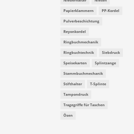
Niederhalter
Nieten
Papierklammern
PP-Kordel
Pulverbeschichtung
Reyonkordel
Ringbuchmechanik
Ringbuchtechnik
Siebdruck
Speisekarten
Splintzange
Stammbuchmechanik
Stifthalter
T-Splinte
Tampondruck
Tragegriffe für Taschen
Ösen