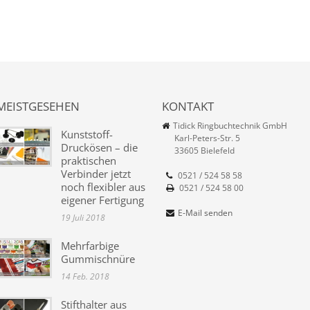
MEISTGESEHEN
KONTAKT
Tidick Ringbuchtechnik GmbH
Kunststoff-
Karl-Peters-Str. 5
Druckösen – die
33605 Bielefeld
praktischen
Verbinder jetzt
0521 / 524 58 58
noch flexibler aus
0521 / 524 58 00
eigener Fertigung
E-Mail senden
19 Juli 2018
Mehrfarbige
Gummischnüre
14 Feb. 2018
Stifthalter aus