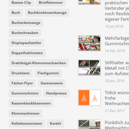
praktischen
Boston Clip
Briefklemmer
Verbinder je
Buch
Buchbinderwerkzeuge
noch flexibl
eigener Fer
Bucheckenzange
19 Juli 2018
Buchschrauben
Mehrfarbige
Displayaufsteller
Gummischn
14 Feb. 2018
Doppelhohlnieten
Stifthalter a
Drahtbügel-Klemmmechaniken
Metall mit C
Druckösen
Flachgummi
zum Aufste
18 Jan. 2018
Fächer-Flyer
Gastronomie
Tidick wüns
Gummischnüre
Handpresse
frohe
Weihnachte
Kassenblockklammern
21 Dez. 2017
Klemmschienen
Pünktlich zu
Kollektionsnieten
Kordel
Weihnachtsz