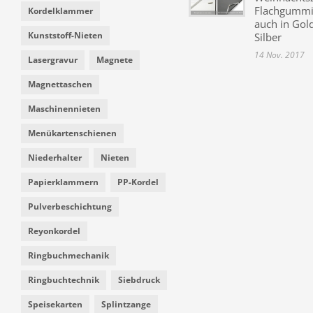
Flachgummi 
Kordelklammer
auch in Gol
Kunststoff-Nieten
Silber
14 Nov. 2017
Lasergravur
Magnete
Magnettaschen
Maschinennieten
Menükartenschienen
Niederhalter
Nieten
Papierklammern
PP-Kordel
Pulverbeschichtung
Reyonkordel
Ringbuchmechanik
Ringbuchtechnik
Siebdruck
Speisekarten
Splintzange