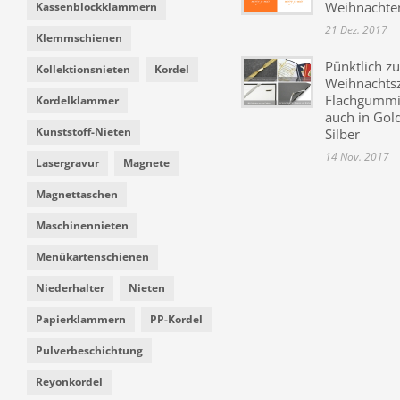
Weihnachte
Kassenblockklammern
21 Dez. 2017
Klemmschienen
Pünktlich zu
Kollektionsnieten
Kordel
Weihnachtsz
Flachgummi 
Kordelklammer
auch in Gol
Kunststoff-Nieten
Silber
14 Nov. 2017
Lasergravur
Magnete
Magnettaschen
Maschinennieten
Menükartenschienen
Niederhalter
Nieten
Papierklammern
PP-Kordel
Pulverbeschichtung
Reyonkordel