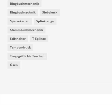
Ringbuchmechanik
Ringbuchtechnik
Siebdruck
Speisekarten
Splintzange
Stammbuchmechanik
Stifthalter
T-Splinte
Tampondruck
Tragegriffe für Taschen
Ösen