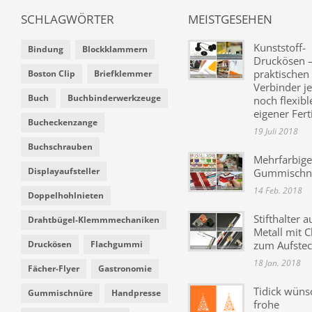
SCHLAGWÖRTER
MEISTGESEHEN
Kunststoff-
Bindung
Blockklammern
Druckösen –
praktischen
Boston Clip
Briefklemmer
Verbinder je
Buch
Buchbinderwerkzeuge
noch flexibl
eigener Fer
Bucheckenzange
19 Juli 2018
Buchschrauben
Mehrfarbige
Displayaufsteller
Gummischn
14 Feb. 2018
Doppelhohlnieten
Stifthalter a
Drahtbügel-Klemmmechaniken
Metall mit C
Druckösen
Flachgummi
zum Aufste
18 Jan. 2018
Fächer-Flyer
Gastronomie
Tidick wüns
Gummischnüre
Handpresse
frohe