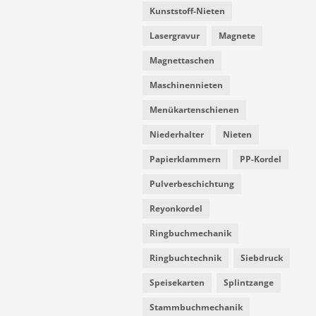
Kunststoff-Nieten
Lasergravur
Magnete
Magnettaschen
Maschinennieten
Menükartenschienen
Niederhalter
Nieten
Papierklammern
PP-Kordel
Pulverbeschichtung
Reyonkordel
Ringbuchmechanik
Ringbuchtechnik
Siebdruck
Speisekarten
Splintzange
Stammbuchmechanik