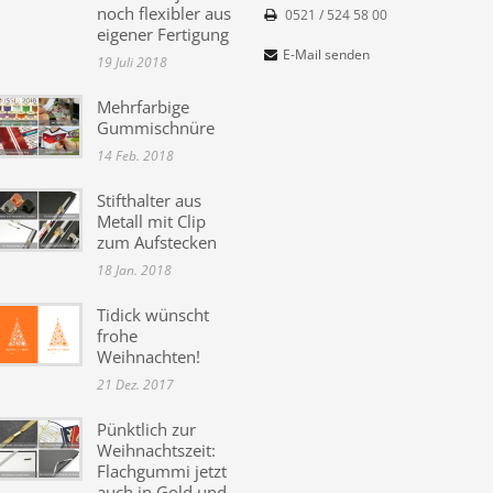
noch flexibler aus
0521 / 524 58 00
eigener Fertigung
E-Mail senden
19 Juli 2018
Mehrfarbige
Gummischnüre
14 Feb. 2018
Stifthalter aus
Metall mit Clip
zum Aufstecken
18 Jan. 2018
Tidick wünscht
frohe
Weihnachten!
21 Dez. 2017
Pünktlich zur
Weihnachtszeit:
Flachgummi jetzt
auch in Gold und