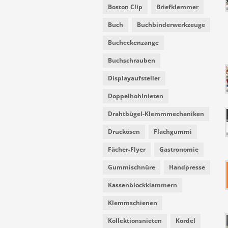
Boston Clip
Briefklemmer
Buch
Buchbinderwerkzeuge
Bucheckenzange
Buchschrauben
Displayaufsteller
Doppelhohlnieten
Drahtbügel-Klemmmechaniken
Druckösen
Flachgummi
Fächer-Flyer
Gastronomie
Gummischnüre
Handpresse
Kassenblockklammern
Klemmschienen
Kollektionsnieten
Kordel