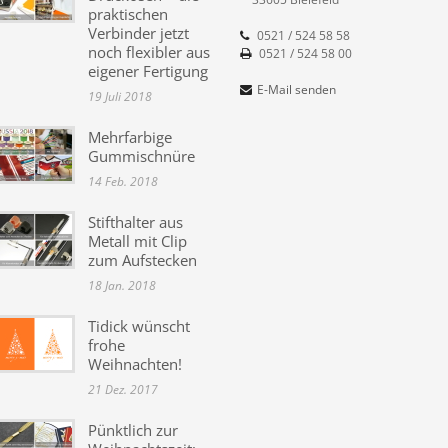
praktischen
Verbinder jetzt
0521 / 524 58 58
noch flexibler aus
0521 / 524 58 00
eigener Fertigung
E-Mail senden
19 Juli 2018
Mehrfarbige
Gummischnüre
14 Feb. 2018
Stifthalter aus
Metall mit Clip
zum Aufstecken
18 Jan. 2018
Tidick wünscht
frohe
Weihnachten!
21 Dez. 2017
Pünktlich zur